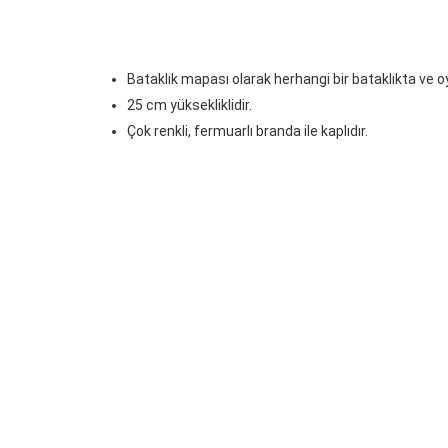
Bataklık mapası olarak herhangi bir bataklıkta ve oy
25 cm yüksekliklidir.
Çok renkli, fermuarlı branda ile kaplıdır.