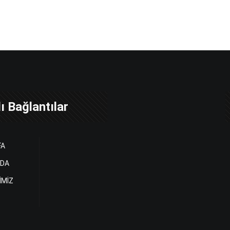
ı Bağlantılar
FA
ZDA
İMİZ