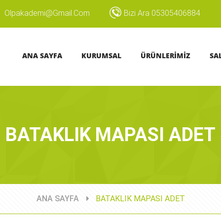
Olpakademi@gmail.com
Bizi Ara 05305406884
ANA SAYFA
KURUMSAL
ÜRÜNLERİMİZ
SA
BATAKLIK MAPASI ADET
ANA SAYFA
BATAKLIK MAPASI ADET