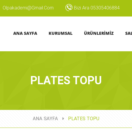
Olpakademi@gmail.com
Bizi Ara 05305406884
ANA SAYFA
KURUMSAL
ÜRÜNLERİMİZ
SA
PLATES TOPU
ANA SAYFA
PLATES TOPU