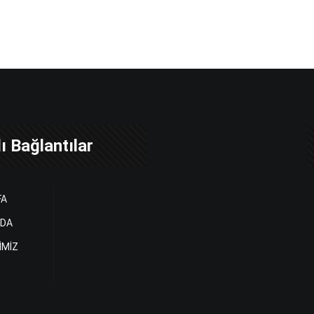
ı Bağlantılar
FA
ZDA
İMİZ