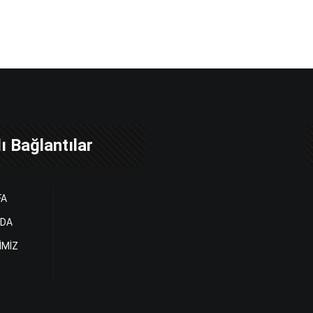
ı Bağlantılar
FA
ZDA
İMİZ