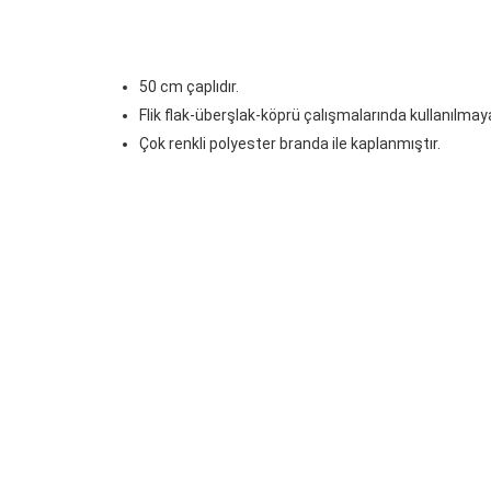
50 cm çaplıdır.
Flik flak-überşlak-köprü çalışmalarında kullanılma
Çok renkli polyester branda ile kaplanmıştır.