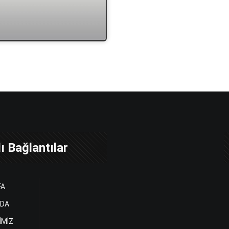
ı Bağlantılar
FA
ZDA
İMİZ