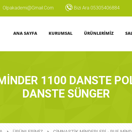
Olpakademi@gmail.com
Bizi Ara 05305406884
ANA SAYFA
KURUMSAL
ÜRÜNLERİMİZ
SA
İNDER 1100 DANSTE POL
DANSTE SÜNGER
A
ÜRÜNLERİMİZ
CİMNASTİK MİNDERLERİ - PUF MİN