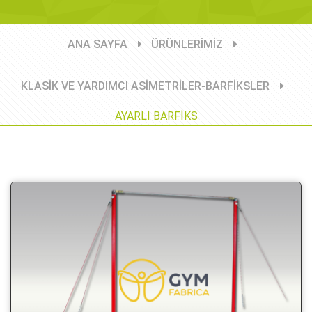
ANA SAYFA
ÜRÜNLERİMİZ
KLASİK VE YARDIMCI ASİMETRİLER-BARFİKSLER
AYARLI BARFİKS