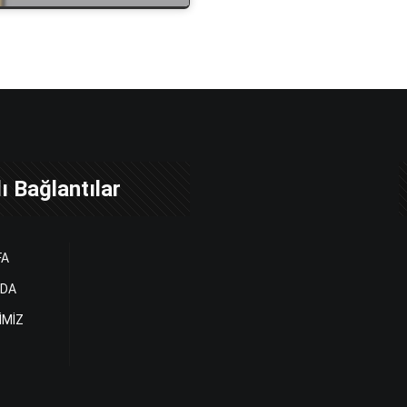
ı Bağlantılar
FA
ZDA
İMİZ