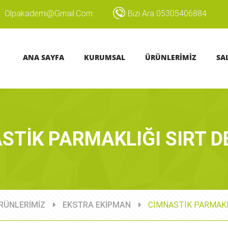
Olpakademi@gmail.com
Bizi Ara 05305406884
ANA SAYFA
KURUMSAL
ÜRÜNLERİMİZ
SA
STİK PARMAKLIĞI SIRT D
RÜNLERİMİZ
EKSTRA EKİPMAN
CİMNASTİK PARMAKL