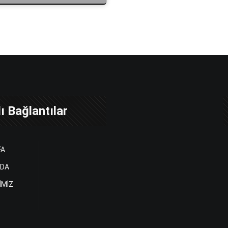
ı Bağlantılar
FA
ZDA
İMİZ