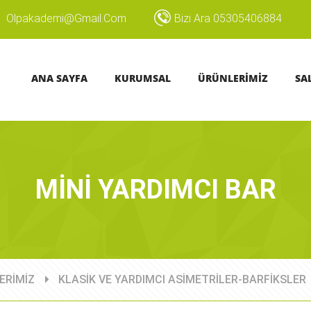
Olpakademi@gmail.com
Bizi Ara 05305406884
ANA SAYFA
KURUMSAL
ÜRÜNLERİMİZ
SA
MİNİ YARDIMCI BAR
ERİMİZ
KLASİK VE YARDIMCI ASİMETRİLER-BARFİKSLER