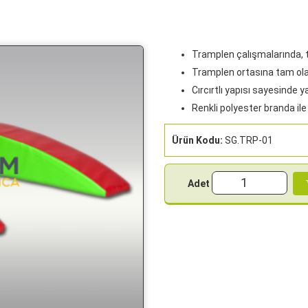
Tramplen çalışmalarında, 
Tramplen ortasına tam ola
Cırcırtlı yapısı sayesinde ya
Renkli polyester branda ile 
Ürün Kodu:
SG.TRP-01
Adet