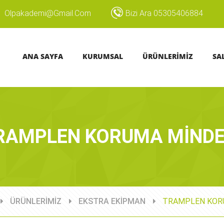
Olpakademi@gmail.com
Bizi Ara 05305406884
ANA SAYFA
KURUMSAL
ÜRÜNLERİMİZ
SA
RAMPLEN KORUMA MİNDE
ÜRÜNLERİMİZ
EKSTRA EKİPMAN
TRAMPLEN KOR