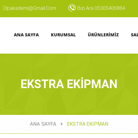
Olpakademi@gmail.com
Bizi Ara 05305406884
ANA SAYFA
KURUMSAL
ÜRÜNLERİMİZ
SA
EKSTRA EKİPMAN
ANA SAYFA
EKSTRA EKİPMAN